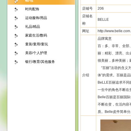
鞋/包
店铺号
206
时尚配饰
店铺名
运动服饰/用品
BELLE
称
礼品/精品
网址
http://www.belle.com.
家庭生活/数码
品牌寓意
童装/童用/童玩
百：多、非常、全部
美容/个人护理
丽：精彩、漂亮、出
很美丽，多种美丽；
银行/教育/其他服务
“百丽”法语的含义为
介绍
体”的需求。百丽是
BeLLE百丽追求不
一生中的角色不断在
Belle百丽是百丽
不断在变，生活内容
质。Belle皮件简