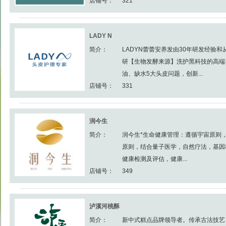
店铺号：
321
LADY N
简介：
LADYN蕾蕾安养发由30年研发经验
研【生物发酵来源】洗护黑科技的高端
油、缺水5大头皮问题，创新...
店铺号：
331
润今生
简介：
润今生*生命健康管理：遵循宇宙原则
原则，结合量子医学，自然疗法，基因
健康检测及评估，健康...
店铺号：
349
泸溪河桃酥
简介：
新中式糕点品牌领导者。传承古法技艺