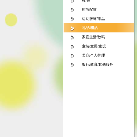
鞋/包
时尚配饰
运动服饰/用品
礼品/精品
家庭生活/数码
童装/童用/童玩
美容/个人护理
银行/教育/其他服务