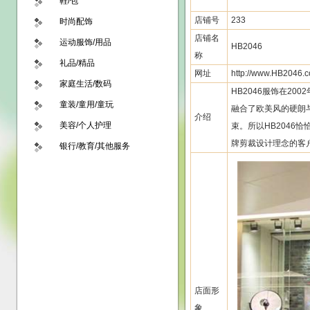
鞋/包
店铺号
233
时尚配饰
店铺名
运动服饰/用品
HB2046
称
礼品/精品
网址
http://www.HB2046.
家庭生活/数码
HB2046服饰在2
童装/童用/童玩
融合了欧美风的硬朗
介绍
美容/个人护理
束。所以HB204
牌剪裁设计理念的客
银行/教育/其他服务
店面形
象