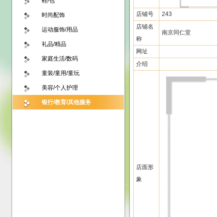
鞋/包
店铺号
243
时尚配饰
店铺名
运动服饰/用品
南京同仁堂
称
礼品/精品
网址
家庭生活/数码
介绍
童装/童用/童玩
美容/个人护理
银行/教育/其他服务
店面形
象