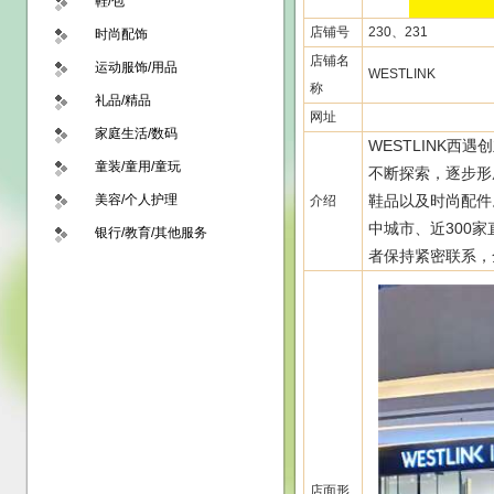
鞋/包
店铺号
230、231
时尚配饰
店铺名
运动服饰/用品
WESTLINK
称
礼品/精品
网址
家庭生活/数码
WESTLINK西
童装/童用/童玩
不断探索，逐步形
美容/个人护理
鞋品以及时尚配件。
介绍
中城市、近300
银行/教育/其他服务
者保持紧密联系，
店面形