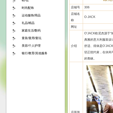
鞋/包
店铺号
306
时尚配饰
店铺名
运动服饰/用品
O·JACK
称
礼品/精品
网址
家庭生活/数码
O’JACK欧尼杰源
童装/童用/童玩
典雅的意大利服装设
美容/个人护理
介绍
舒适、得体是O’JA
切正统约束，在休闲与
银行/教育/其他服务
的青睐。
店面形