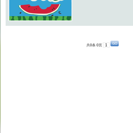
共
0
条
0
页